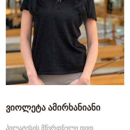
ვიოლეტა ამირხანიანი
პილატესის მწვრთნელი დიდ